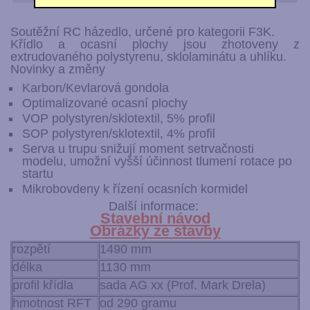
Soutěžní RC házedlo, určené pro kategorii F3K.
Křídlo a ocasní plochy jsou zhotoveny z
extrudovaného polystyrenu, sklolaminátu a uhlíku.
Novinky a změny
Karbon/Kevlarová gondola
Optimalizované ocasní plochy
VOP polystyren/sklotextil, 5% profil
SOP polystyren/sklotextil, 4% profil
Serva u trupu snižují moment setrvačnosti
modelu, umožní vyšší účinnost tlumení rotace po
startu
Mikrobovdeny k řízení ocasních kormidel
Další informace:
Stavební návod
Obrázky ze stavby
rozpětí
1490 mm
délka
1130 mm
profil křídla
sada AG xx (Prof. Mark Drela)
hmotnost RFT
od 290 gramu