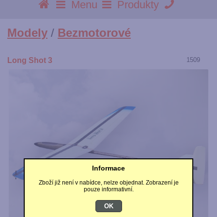
Menu
Produkty
Modely
/
Bezmotorové
Long Shot 3
1509
Informace
Zboží již není v nabídce, nelze objednat. Zobrazení je
pouze informativní.