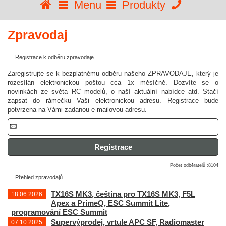
Menu
Produkty
Zpravodaj
Registrace k odběru zpravodaje
Zaregistrujte se k bezplatnému odběru našeho ZPRAVODAJE, který je
rozesílán elektronickou poštou cca 1x měsíčně. Dozvíte se o
novinkách ze světa RC modelů, o naší aktuální nabídce atd. Stačí
zapsat do rámečku Vaši elektronickou adresu. Registrace bude
potvrzena na Vámi zadanou e-mailovou adresu.
Počet odběratelů :8104
Přehled zpravodajů
TX16S MK3, čeština pro TX16S MK3, F5L
18.06.2026
Apex a PrimeQ, ESC Summit Lite,
programování ESC Summit
Supervýprodej, vrtule APC SF, Radiomaster
07.10.2025