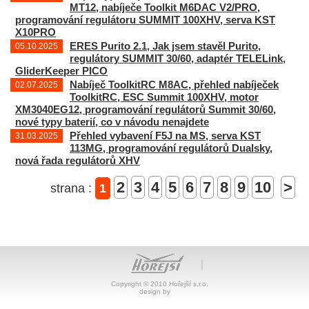
MT12, nabíječe Toolkit M6DAC V2/PRO,
programování regulátoru SUMMIT 100XHV, serva KST
X10PRO
ERES Purito 2.1, Jak jsem stavěl Purito,
05.10.2025
regulátory SUMMIT 30/60, adaptér TELELink,
GliderKeeper PICO
Nabíječ ToolkitRC M8AC, přehled nabíječek
02.07.2025
ToolkitRC, ESC Summit 100XHV, motor
XM3040EG12, programování regulátorů Summit 30/60,
nové typy baterií, co v návodu nenajdete
Přehled vybavení F5J na MS, serva KST
31.03.2025
113MG, programování regulátorů Dualsky,
nová řada regulátorů XHV
2
3
4
5
6
7
8
9
10
>
strana :
1
Copyright © 2010 Hořejší s.r.o.
design by